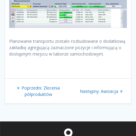
Planowanie transportu zostało rozbudowane o dodatkową
zakładkę agregującą zaznaczone pozycje i informującą o
dostępnym miejscu w taborze samochodowym.
Nawigacja
Poprzedni
Poprzedni:
Zlecenia
Następny
Następny:
Awizacja
wpisu
wpis:
półproduktów
wpis: