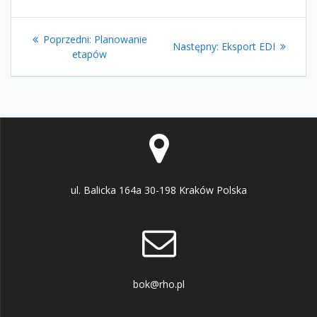
Nawigacja
Poprzedni
Poprzedni:
Planowanie
Następny
Następny:
Eksport EDI
wpisu
wpis:
etapów
wpis:
ul. Balicka 164a 30-198 Kraków Polska
bok@rho.pl