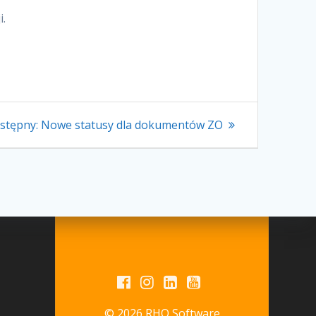
.
Następny
stępny:
Nowe statusy dla dokumentów ZO
wpis:
© 2026 RHO Software